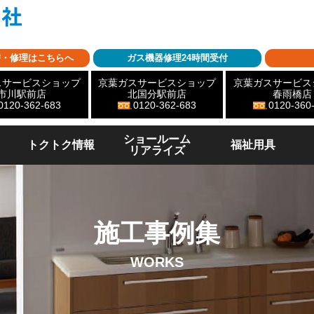
替・修理はこちらへ
ガス機器修理24時間受付
スサービスショップ
京葉ガスサービスショップ
京葉ガスサービス
市川駅前店
北国分駅前店
春雨橋店
0120-362-683
0120-362-683
0120-360
ショールーム
トクトク情報
福祉用具
リアライズ
施工事例集
WORKS