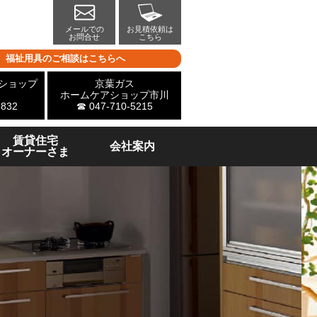
メールでの
お見積依頼は
お問合せ
こちら
福祉用具のご相談はこちらへ
ショップ
京葉ガス
ホームケアショップ市川
-832
☎ 047-710-5215
賃貸住宅
会社案内
オーナーさま