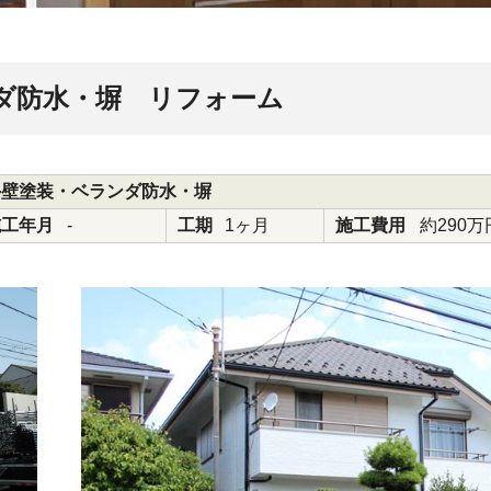
ダ防水・塀 リフォーム
外壁塗装・ベランダ防水・塀
施工年月
-
工期
1ヶ月
施工費用
約290万